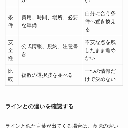
か
い
自分に合う条
条
費用、時間、場所、必要
件へ置き換え
件
な準備
る
安
不安な点を残
公式情報、規約、注意書
全
したまま進め
き
性
ない
比
一つの情報だ
複数の選択肢を並べる
較
けで決めない
ラインとの違いを確認する
ラインと似た言葉が出てくる場合は、意味の違い