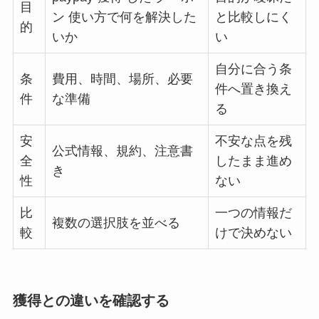
目
ン 使い方で何を解決した
と比較しにく
的
いか
い
自分に合う条
条
費用、時間、場所、必要
件へ置き換え
件
な準備
る
安
不安な点を残
公式情報、規約、注意書
全
したまま進め
き
性
ない
比
一つの情報だ
複数の選択肢を並べる
較
けで決めない
獲得との違いを確認する