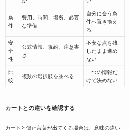
か
い
自分に合う条
条
費用、時間、場所、必要
件へ置き換え
件
な準備
る
安
不安な点を残
公式情報、規約、注意書
全
したまま進め
き
性
ない
比
一つの情報だ
複数の選択肢を並べる
較
けで決めない
カートとの違いを確認する
カートと似た言葉が出てくる場合は、意味の違い