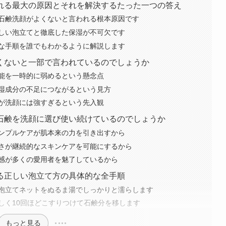
れる最大の原因とそれを解決するたった一つの答え
石鹸洗顔がよくないと言われる根本原因です
しい泡立てと徹底した保湿が不可欠です
な手順を誰でもわかるように解説します
くないと一部で言われているのでしょうか
能を一時的に弱めるという懸念点
湿成分の不足につながるという見方
が洗顔には強すぎるという先入観
石鹸を洗顔に選び使い続けているのでしょうか
ンプルケアが肌本来の力を引き出すから
さが継続的なスキンケアを可能にするから
感が多くの愛用者を魅了しているから
る正しい泡立て方の具体的な全手順
泡立てネットをぬるま湯でしっかりと濡らします
しく10回ほどこすりつけて石鹸分を移します
もっと見る