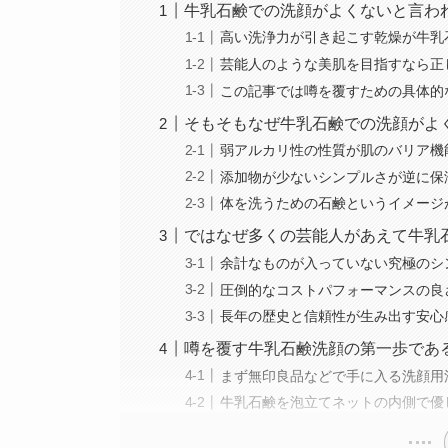
牛乳石鹸での洗顔がよくないと言わ
高い洗浄力が引き起こす乾燥が牛乳
芸能人のような美肌を目指すなら正
この記事では噂を覆すための具体的
そもそもなぜ牛乳石鹸での洗顔がよ
弱アルカリ性の性質が肌のバリア機
添加物が少ないシンプルさが逆に保
体を洗うための石鹸というイメージ
ではなぜ多くの芸能人があえて牛乳
余計なものが入っていない究極のシ
圧倒的なコストパフォーマンスの良
長年の歴史と信頼性が生み出す安心
噂を覆す牛乳石鹸洗顔の第一歩であ
まず無印良品などで手に入る洗顔用
牛乳石鹸を泡立てネットの内側で優