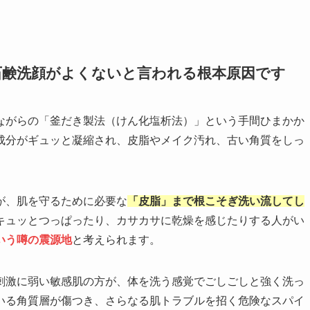
石鹸洗顔がよくないと言われる根本原因です
ながらの「釜だき製法（けん化塩析法）」という手間ひまかか
成分がギュッと凝縮され、皮脂やメイク汚れ、古い角質をしっ
が、肌を守るために必要な
「皮脂」まで根こそぎ洗い流してし
キュッとつっぱったり、カサカサに乾燥を感じたりする人がい
いう噂の震源地
と考えられます。
刺激に弱い敏感肌の方が、体を洗う感覚でごしごしと強く洗っ
いる角質層が傷つき、さらなる肌トラブルを招く危険なスパイ