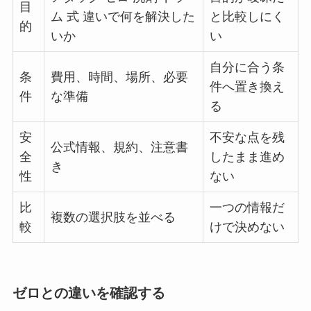
目
ム 式 違いで何を解決した
と比較しにく
的
いか
い
自分に合う条
条
費用、時間、場所、必要
件へ置き換え
件
な準備
る
安
不安な点を残
公式情報、規約、注意書
全
したまま進め
き
性
ない
比
一つの情報だ
複数の選択肢を並べる
較
けで決めない
ゼロとの違いを確認する