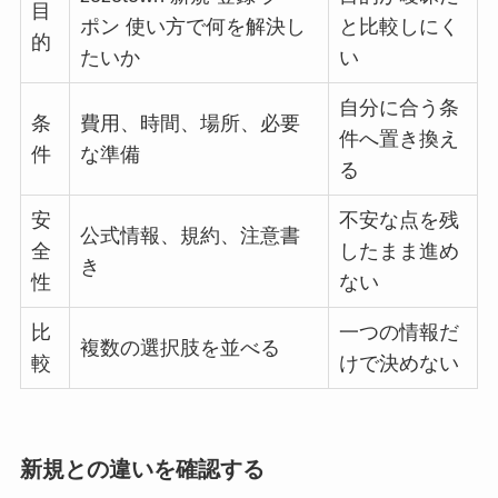
目
ポン 使い方で何を解決し
と比較しにく
的
たいか
い
自分に合う条
条
費用、時間、場所、必要
件へ置き換え
件
な準備
る
安
不安な点を残
公式情報、規約、注意書
全
したまま進め
き
性
ない
比
一つの情報だ
複数の選択肢を並べる
較
けで決めない
新規との違いを確認する