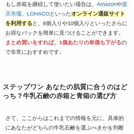
もし赤箱を継続して使いたい場合は、
Amazon
や
楽
天市場
、
LOHACO
といった
オンライン通販サイト
を利用する
と、6個入りや10個入りといったさらに
お得なパックを簡単に見つけることができます。
まとめ買いをすれば、1個あたりの単価も下がる
の
で非常におすすめです。
ステップワン あなたの肌質に合うのはど
っち？牛乳石鹸の赤箱と青箱の選び方
さて、ここからはこれまでの情報を元に、具体的
にあなたがどちらの牛乳石鹸を選ぶべきかを判断