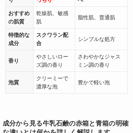
おすすめ
乾燥肌、敏感
脂性肌、普通肌
の肌質
肌
特徴的な
スクワラン配
シンプルな処方
成分
合
やさしいロー
さわやかなジャス
香り
ズ調の香り
ミン調の香り
クリーミーで
泡質
豊かで軽い泡
濃厚な泡
成分から見る牛乳石鹸の赤箱と青箱の明確
な違いとは何かを詳しく解説します