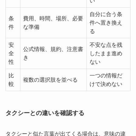
い
自分に合う条
条
費用、時間、場所、必要
件へ置き換え
件
な準備
る
安
不安な点を残
公式情報、規約、注意書
全
したまま進め
き
性
ない
比
一つの情報だ
複数の選択肢を並べる
較
けで決めない
タクシーとの違いを確認する
タクシーと似た言葉が出てくる場合は、意味の違