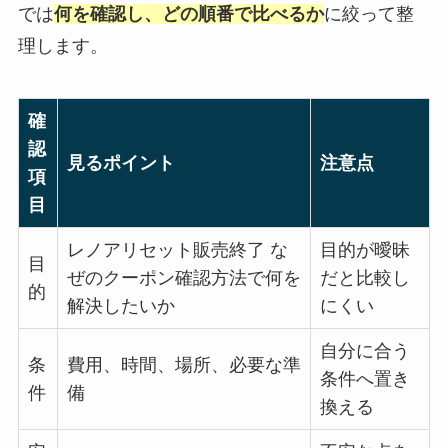
では
何を確認し、どの順番で比べるか
に絞って整
理します。
確
認
見るポイント
注意点
項
目
レノアリセット販売終了 な
目的が曖昧
目
ぜのクーポン確認方法で何を
だと比較し
的
解決したいか
にくい
自分に合う
条
費用、時間、場所、必要な準
条件へ置き
件
備
換える