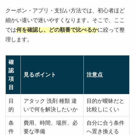
クーポン・アプリ・支払い方法では、初心者ほど
細かい違いで迷いやすくなります。そこで、ここ
では
何を確認し、どの順番で比べるか
に絞って整
理します。
確
認
見るポイント
注意点
項
目
目
アタック 洗剤 種類 違
目的が曖昧だと
的
いで何を解決したいか
比較しにくい
条
費用、時間、場所、必
自分に合う条件
件
要な準備
へ置き換える