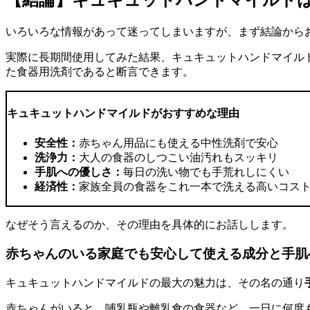
【結論】キュキュットハンドマイルド
いろいろな情報があって迷ってしまいますが、まず結論から
実際に長期間使用してみた結果、キュキュットハンドマイル
た食器用洗剤であると断言できます。
キュキュットハンドマイルドがおすすめな理由
安全性：
赤ちゃん用品にも使える中性洗剤で安心
洗浄力：
大人の食器のしつこい油汚れもスッキリ
手肌への優しさ：
毎日の洗い物でも手荒れしにくい
経済性：
家族全員の食器をこれ一本で洗える高いコス
なぜそう言えるのか、その理由を具体的にお話しします。
赤ちゃんのいる家庭でも安心して使える成分と手肌
キュキュットハンドマイルドの最大の魅力は、その名の通り
赤ちゃんがいると、哺乳瓶や離乳食の食器など、一日に何度