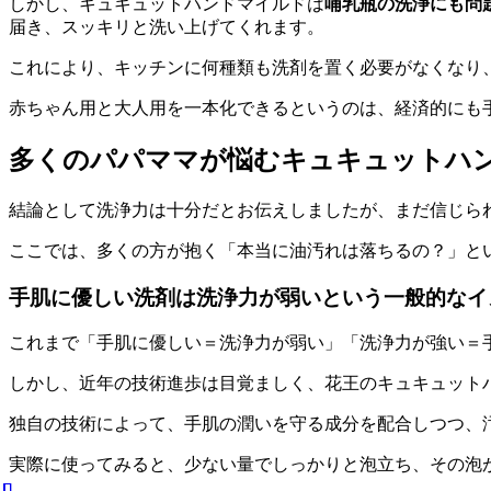
しかし、キュキュットハンドマイルドは
哺乳瓶の洗浄にも問
届き、スッキリと洗い上げてくれます。
これにより、キッチンに何種類も洗剤を置く必要がなくなり
赤ちゃん用と大人用を一本化できる
というのは、経済的にも
多くのパパママが悩むキュキュットハ
結論として洗浄力は十分だとお伝えしましたが、まだ信じら
ここでは、多くの方が抱く「本当に油汚れは落ちるの？」と
手肌に優しい洗剤は洗浄力が弱いという一般的なイ
これまで「手肌に優しい＝洗浄力が弱い」「洗浄力が強い＝
しかし、近年の技術進歩は目覚ましく、花王のキュキュット
独自の技術によって、
手肌の潤いを守る成分を配合しつつ、
実際に使ってみると、少ない量でしっかりと泡立ち、その泡