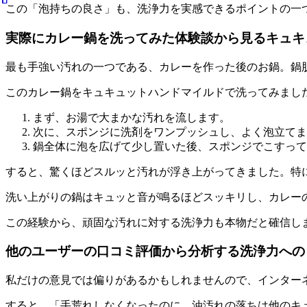
この
「泡持ちの良さ」も、洗浄力を実感できるポイントの一
実際にカレー鍋を洗ってみた体験談から見るキュキ
最も手強い汚れの一つである、カレーを作った後のお鍋。鍋
このカレー鍋をキュキュットハンドマイルドで洗ってみまし
まず、お湯で大まかな汚れを流します。
次に、スポンジに洗剤をワンプッシュし、よく泡立てま
鍋全体に泡を広げて少し置いた後、スポンジでこすって
すると、
驚くほどスルッと汚れが浮き上がってきました。
特
洗い上がりの鍋はキュッと音が鳴るほどスッキリし、カレー
この経験から、
頑固な汚れに対する洗浄力も本物だ
と確信し
他のユーザーの口コミ評価から分析する洗浄力への
私だけの意見では偏りがあるかもしれませんので、インター
すると、「手荒れしなくなったのに、油汚れの落ちは他のキ