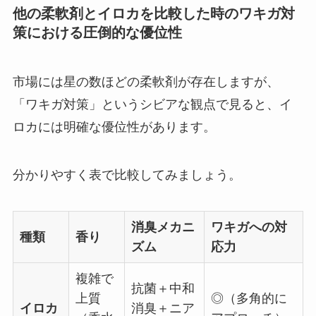
他の柔軟剤とイロカを比較した時のワキガ対
策における圧倒的な優位性
市場には星の数ほどの柔軟剤が存在しますが、
「ワキガ対策」というシビアな観点で見ると、イ
ロカには明確な優位性があります。
分かりやすく表で比較してみましょう。
消臭メカニ
ワキガへの対
種類
香り
ズム
応力
複雑で
抗菌＋中和
上質
◎（多角的に
イロカ
消臭＋ニア