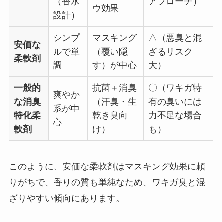
（香水
アプローチ）
ウ効果
設計）
シンプ
マスキング
△（悪臭と混
安価な
ルで単
（覆い隠
ざるリスク
柔軟剤
調
す）が中心
大）
一般的
抗菌＋消臭
〇（ワキガ特
爽やか
な消臭
（汗臭・生
有の臭いには
系が中
特化柔
乾き臭向
力不足な場合
心
軟剤
け）
も）
このように、安価な柔軟剤はマスキング効果に頼
りがちで、香りの質も単純なため、ワキガ臭と混
ざりやすい傾向にあります。