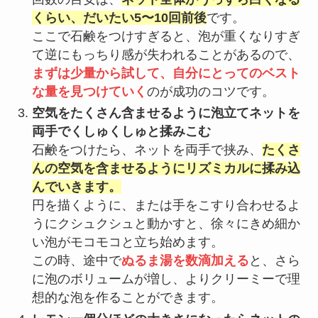
くらい、だいたい5〜10回前後
です。
ここで石鹸をつけすぎると、泡が重くなりすぎ
て逆にもっちり感が失われることがあるので、
まずは少量から試して、自分にとってのベスト
な量を見つけていく
のが成功のコツです。
空気をたくさん含ませるように泡立てネットを
両手でくしゅくしゅと揉みこむ
石鹸をつけたら、ネットを両手で挟み、
たくさ
んの空気を含ませるようにリズミカルに揉み込
んでいきます。
円を描くように、または手をこすり合わせるよ
うにクシュクシュと動かすと、徐々にきめ細か
い泡がモコモコと立ち始めます。
この時、途中で
ぬるま湯を数滴加える
と、さら
に泡のボリュームが増し、よりクリーミーで理
想的な泡を作ることができます。