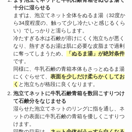
まず泡立てネットと牛乳石鹸青箱をぬるま湯で
十分に湿らせる
まずは、泡立てネット全体をぬるま湯（32度か
ら34度程度の、触って少し冷たいと感じるくら
い）でしっかりと濡らします。
冷たすぎる水は石鹸が溶けにくく泡立ちが悪く
なり、熱すぎるお湯は肌に必要な皮脂まで過剰
に奪ってしまうため、
「ぬるま湯」が絶対条件
です。
同様に、牛乳石鹸の青箱本体もさっとぬるま湯
にくぐらせて、
表面を少しだけ柔らかくしてお
く
と泡立ちが格段に良くなります。
泡立てネットに牛乳石鹸青箱を数回こすりつけ
て石鹸分をなじませる
湿らせた泡立てネットのリングに指を通し、ネ
ットの表面に牛乳石鹸の青箱を優しくこすりつ
けます。
回数の目安は、
ネット全体がうっすら白くなる