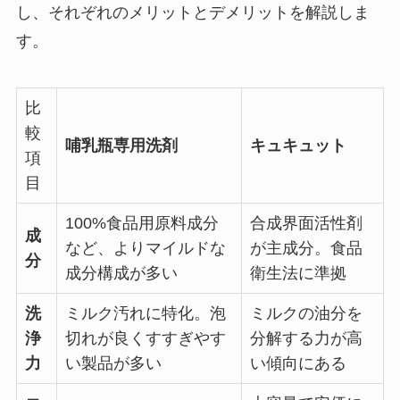
し、それぞれのメリットとデメリットを解説しま
す。
比
較
哺乳瓶専用洗剤
キュキュット
項
目
100%食品用原料成分
合成界面活性剤
成
など、よりマイルドな
が主成分。食品
分
成分構成が多い
衛生法に準拠
洗
ミルク汚れに特化。泡
ミルクの油分を
浄
切れが良くすすぎやす
分解する力が高
力
い製品が多い
い傾向にある