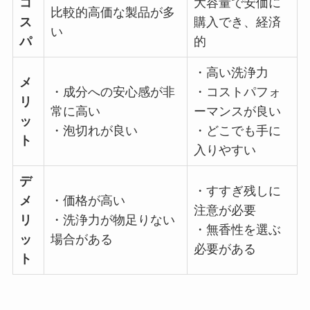
コ
大容量で安価に
比較的高価な製品が多
ス
購入でき、経済
い
パ
的
・高い洗浄力
メ
・成分への安心感が非
・コストパフォ
リ
常に高い
ーマンスが良い
ッ
・泡切れが良い
・どこでも手に
ト
入りやすい
デ
・すすぎ残しに
メ
・価格が高い
注意が必要
リ
・洗浄力が物足りない
・無香性を選ぶ
ッ
場合がある
必要がある
ト