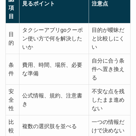
見るポイント
注意点
項
目
タクシーアプリgoクーポ
目的が曖昧だ
目
ン使い方で何を解決した
と比較しにく
的
いか
い
自分に合う条
条
費用、時間、場所、必要
件へ置き換え
件
な準備
る
安
不安な点を残
公式情報、規約、注意書
全
したまま進め
き
性
ない
比
一つの情報だ
複数の選択肢を並べる
較
けで決めない