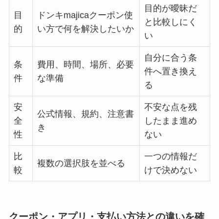
目的が曖昧だ
目
ドンキmajicaクーポン使
と比較しにく
的
い方で何を解決したいか
い
自分に合う条
条
費用、時間、場所、必要
件へ置き換え
件
な準備
る
安
不安な点を残
公式情報、規約、注意書
全
したまま進め
き
性
ない
比
一つの情報だ
複数の選択肢を並べる
較
けで決めない
クーポン・アプリ・支払い方法との違いを確