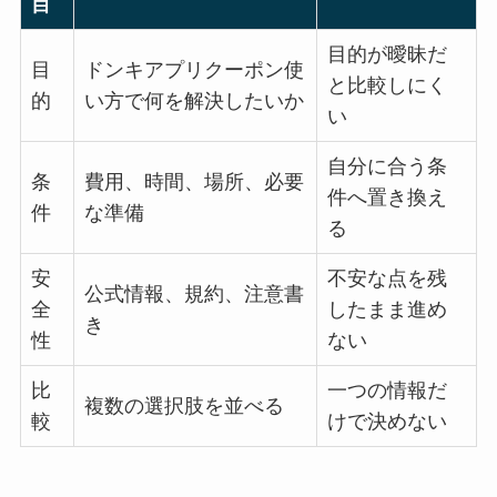
目
目的が曖昧だ
目
ドンキアプリクーポン使
と比較しにく
的
い方で何を解決したいか
い
自分に合う条
条
費用、時間、場所、必要
件へ置き換え
件
な準備
る
安
不安な点を残
公式情報、規約、注意書
全
したまま進め
き
性
ない
比
一つの情報だ
複数の選択肢を並べる
較
けで決めない