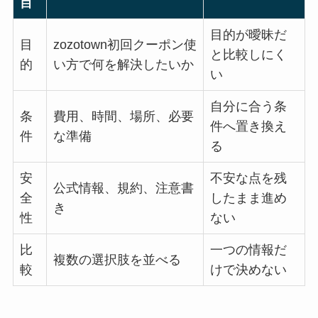
目
目的が曖昧だ
目
zozotown初回クーポン使
と比較しにく
的
い方で何を解決したいか
い
自分に合う条
条
費用、時間、場所、必要
件へ置き換え
件
な準備
る
安
不安な点を残
公式情報、規約、注意書
全
したまま進め
き
性
ない
比
一つの情報だ
複数の選択肢を並べる
較
けで決めない