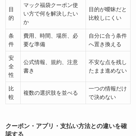
マック福袋クーポン使
目
目的が曖昧だと
い方で何を解決したい
的
比較しにくい
か
条
費用、時間、場所、必
自分に合う条件
件
要な準備
へ置き換える
安
公式情報、規約、注意
不安な点を残し
全
書き
たまま進めない
性
比
一つの情報だけ
複数の選択肢を並べる
較
で決めない
クーポン・アプリ・支払い方法との違いを確
認する