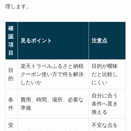
理します。
確
認
見るポイント
注意点
項
目
楽天トラベルふるさと納税
目的が曖昧
目
クーポン使い方で何を解決
だと比較し
的
したいか
にくい
自分に合う
条
費用、時間、場所、必要な
条件へ置き
件
準備
換える
安
不安な点を